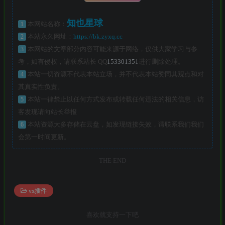
知也星球
1
本网站名称：
2
本站永久网址：
https://bk.zyxq.cc
3
本网站的文章部分内容可能来源于网络，仅供大家学习与参
考，如有侵权，请联系站长 QQ
153301351
进行删除处理。
4
本站一切资源不代表本站立场，并不代表本站赞同其观点和对
其真实性负责。
5
本站一律禁止以任何方式发布或转载任何违法的相关信息，访
客发现请向站长举报
6
本站资源大多存储在云盘，如发现链接失效，请联系我们我们
会第一时间更新。
THE END
vx插件
喜欢就支持一下吧