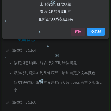
❄
插件下载
上传资源，赚取收益
资源和教程搜索即可
❄
低价证书联系客服购买
主题盒子
下载
官网
交流群
更新日志
❄
✅
【版本】：2.0.4
❄
修复消息时间功能多行文字时错位问题
❄
❄
增加将时间添加到头像底部，增加自定义文本颜色
❄
修复聊天顶栏群聊不显示群内人数，增加自定义头像大
小
❄
✅
【版本】：2.0.3