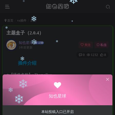
❄
❄
❄
❄
首页
vx插件
正文
主题盒子（2.0.4）
❄
❄
知也星球
关注
私信
❄
1年前更新
0
1232
8
❄
❄
插件介绍
⭐️【插件名称】: ThemeBox
❄
🤖【插件作者】: 老猫
🔄【公众号】：纯属懒猫
知也星球
🔩【插件版本】：2.0.4
❄
🧱【更新时间】：2025-04-22
❄
本站投稿入口已开启