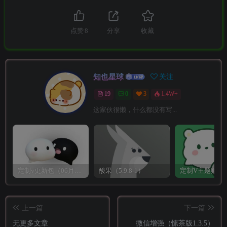
点赞
8
分享
收藏
知也星球
关注
19
0
3
1.4W+
这家伙很懒，什么都没有写...
定制v更新包（06月06日,更新小火花1.0.8版本）
酸果（5.9.8-1）
定制V主题购买
上一篇
下一篇
无更多文章
微信增强（愫茶版1.3.5）